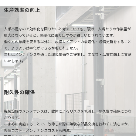
生産効率の向上
人手不足なので効率化を図りたいと考えていても、現状一人当たりの作業量が
膨大になっていると、効率化に乗り出すのが難しいとされています。
働く方の意識を変える以外に、設備レイアウトの最適化・設備更新をすること
で、よりよい効率化ができるかもしれません。
当社はメンテナンスを通した環境整備をご提案し、生産性・品質性向上に貢献
いたします。
耐久性の確保
機械設備のメンテナンスは、故障によるリスクを低減し、耐久性の確保につな
がります。
こまめに実施することで、故障した際に無駄な部品交換を行わずに済むほか、
修理コスト・メンテナンスコストも削減。